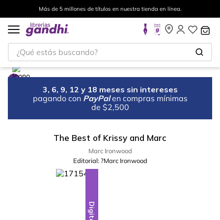
Más de 5 millones de títulos en nuestra tienda en línea.
¿Qué estás buscando?
3, 6, 9, 12 y 18 meses sin intereses
pagando con
PayPal
en compras mínimas
de $2,500
The Best of Krissy and Marc
Marc Ironwood
Editorial:
?Marc Ironwood
Digital