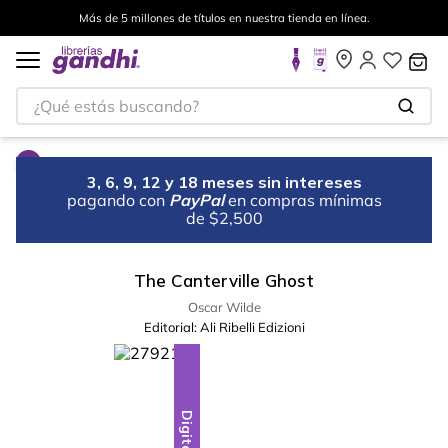
Más de 5 millones de títulos en nuestra tienda en línea.
¿Qué estás buscando?
3, 6, 9, 12 y 18 meses sin intereses
pagando con
PayPal
en compras mínimas
de $2,500
The Canterville Ghost
Oscar Wilde
Editorial:
Ali Ribelli Edizioni
Digital