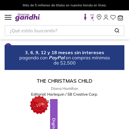
Más de 5 millones de títulos en nuestra tienda en línea.
¿Qué estás buscando?
3, 6, 9, 12 y 18 meses sin intereses
pagando con
PayPal
en compras mínimas
de $2,500
THE CHRISTMAS CHILD
Diana Hamilton
Editorial:
Harlequin / SB Creative Corp.
%
10
-
Digital