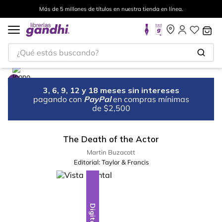
Más de 5 millones de títulos en nuestra tienda en línea.
¿Qué estás buscando?
3, 6, 9, 12 y 18 meses sin intereses
pagando con
PayPal
en compras mínimas
de $2,500
The Death of the Actor
Martin Buzacott
Editorial:
Taylor & Francis
Digital