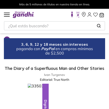
Más de 5 millones de títulos en nuestra tienda en línea.
¿Qué estás buscando?
3, 6, 9, 12 y 18 meses sin intereses
pagando con
PayPal
en compras mínimas
de $2,500
The Diary of a Superfluous Man and Other Stories
Ivan Turgenev
Editorial:
True North
Digital