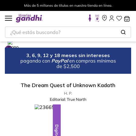
Más de 5 millones de títulos en nuestra tienda en línea.
¿Qué estás buscando?
3, 6, 9, 12 y 18 meses sin intereses
pagando con
PayPal
en compras mínimas
de $2,500
The Dream Quest of Unknown Kadath
H. P.
Editorial:
True North
Digital