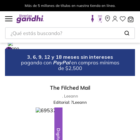
Más de 5 millones de títulos en nuestra tienda en línea.
¿Qué estás buscando?
3, 6, 9, 12 y 18 meses sin intereses
pagando con
PayPal
en compras mínimas
de $2,500
The Filched Mail
. Leeann
Editorial:
?Leeann
Digital