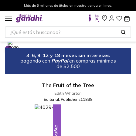
Más de 5 millones de títulos en nuestra tienda en línea.
¿Qué estás buscando?
3, 6, 9, 12 y 18 meses sin intereses
pagando con
PayPal
en compras mínimas
de $2,500
The Fruit of the Tree
Edith Wharton
Editorial:
Publisher s11838
Digital
Digital