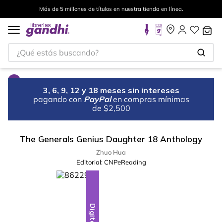
Más de 5 millones de títulos en nuestra tienda en línea.
¿Qué estás buscando?
3, 6, 9, 12 y 18 meses sin intereses
pagando con
PayPal
en compras mínimas
de $2,500
The Generals Genius Daughter 18 Anthology
Zhuo Hua
Editorial:
CNPeReading
Digital