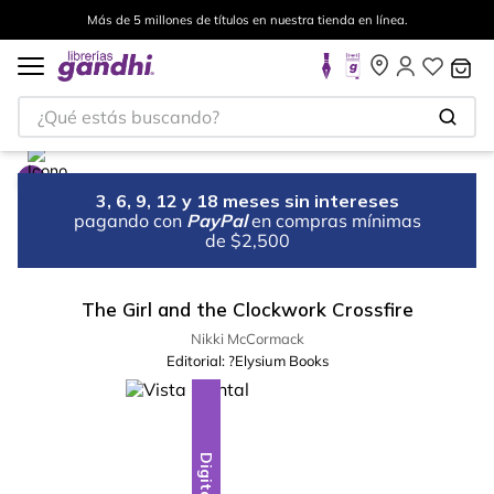
Más de 5 millones de títulos en nuestra tienda en línea.
¿Qué estás buscando?
3, 6, 9, 12 y 18 meses sin intereses
pagando con
PayPal
en compras mínimas
de $2,500
The Girl and the Clockwork Crossfire
Nikki McCormack
Editorial:
?Elysium Books
Digital