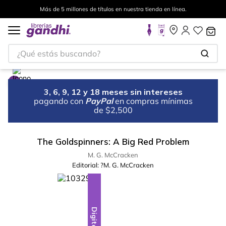
Más de 5 millones de títulos en nuestra tienda en línea.
¿Qué estás buscando?
3, 6, 9, 12 y 18 meses sin intereses
pagando con
PayPal
en compras mínimas
de $2,500
The Goldspinners: A Big Red Problem
M. G. McCracken
Editorial:
?M. G. McCracken
Digital