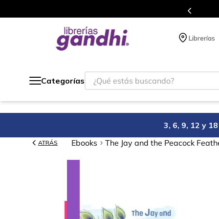
e a todo México.
Programa de
Librerías
¿Qué estás buscando?
Categorías
3, 6, 9, 12 y 
Ebooks
The Jay and the Peacock Feath
ATRÁS