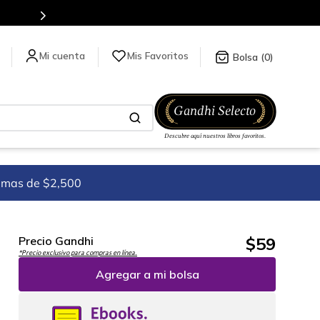
Más de 5 millones de títulos en nuestra tienda en lí
Mis Favoritos
0
imas de $2,500
$
59
Precio Gandhi
*Precio exclusivo para compras en línea.
Agregar a mi bolsa