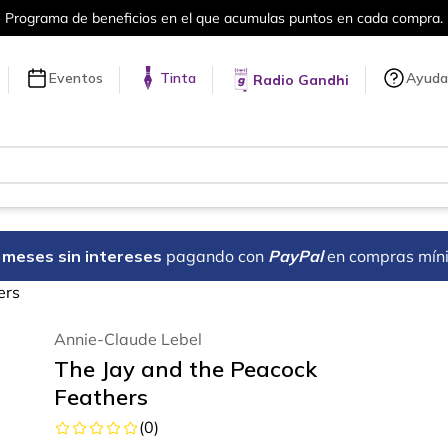
 beneficios en el que acumulas puntos en cada compra.
Eventos
Tinta
Ayuda
Radio Gandhi
18 meses sin intereses
pagando con
PayPal
en compras mín
ers
Annie-Claude Lebel
The Jay and the Peacock
Feathers
(
0
)