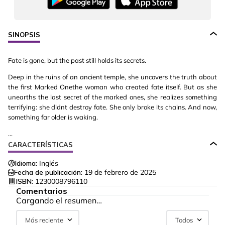
SINOPSIS
Fate is gone, but the past still holds its secrets.
Deep in the ruins of an ancient temple, she uncovers the truth about
the first Marked Onethe woman who created fate itself. But as she
unearths the last secret of the marked ones, she realizes something
terrifying: she didnt destroy fate. She only broke its chains. And now,
something far older is waking.
...
CARACTERÍSTICAS
Idioma:
Inglés
Fecha de publicación:
19 de febrero de 2025
ISBN:
1230008796110
Comentarios
Cargando el resumen…
Más reciente
Todos