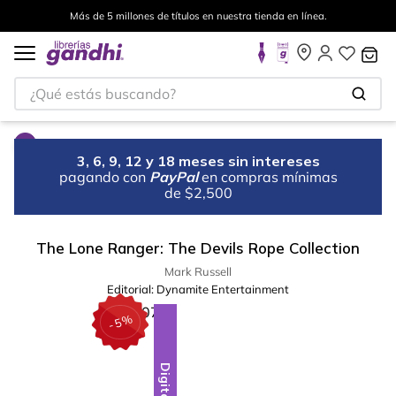
Más de 5 millones de títulos en nuestra tienda en línea.
¿Qué estás buscando?
3, 6, 9, 12 y 18 meses sin intereses
pagando con
PayPal
en compras mínimas
de $2,500
The Lone Ranger: The Devils Rope Collection
Mark Russell
Editorial:
Dynamite Entertainment
%
5
-
Digital