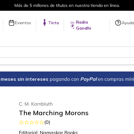
Más de 5 millones de títulos en nuestra tienda en línea.
Radio
Eventos
Tinta
Ayud
Gandhi
18 meses sin intereses
pagando con
PayPal
en compras mín
C. M. Kornbluth
The Marching Morons
(
0
)
Editorial:
Namaskar Books