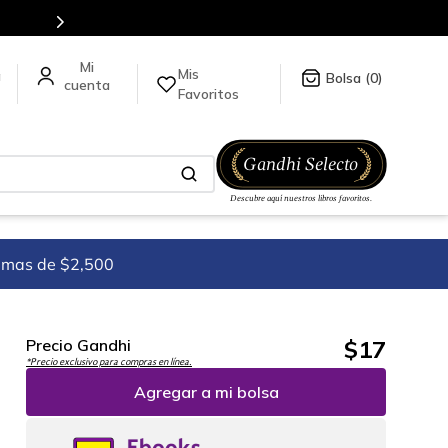
Mis
a
0
Favoritos
imas de $2,500
$
17
Precio Gandhi
*Precio exclusivo para compras en línea.
Agregar a mi bolsa