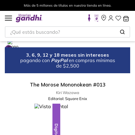
Más de 5 millones de títulos en nuestra tienda en línea.
¿Qué estás buscando?
3, 6, 9, 12 y 18 meses sin intereses
pagando con
PayPal
en compras mínimas
de $2,500
The Morose Mononokean #013
Kiri Wazawa
Editorial:
Square Enix
Digital