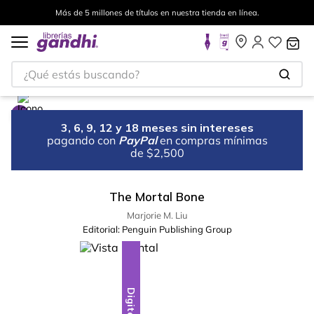
Más de 5 millones de títulos en nuestra tienda en línea.
¿Qué estás buscando?
3, 6, 9, 12 y 18 meses sin intereses
pagando con
PayPal
en compras mínimas
de $2,500
The Mortal Bone
Marjorie M. Liu
Editorial:
Penguin Publishing Group
Digital