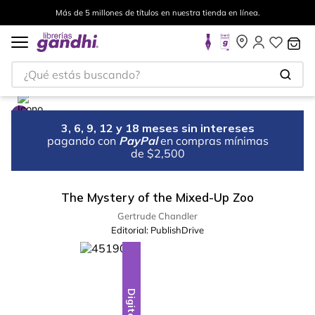
Más de 5 millones de títulos en nuestra tienda en línea.
¿Qué estás buscando?
3, 6, 9, 12 y 18 meses sin intereses
pagando con
PayPal
en compras mínimas
de $2,500
The Mystery of the Mixed-Up Zoo
Gertrude Chandler
Editorial:
PublishDrive
Digital