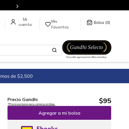
Más de 5 millones de títulos en nuestra tienda en línea.
Mis
a
0
Favoritos
imas de $2,500
$
95
Precio Gandhi
*Precio exclusivo para compras en línea.
Agregar a mi bolsa