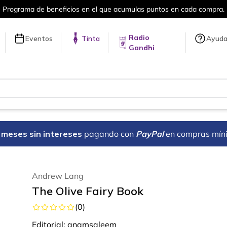
el que acumulas puntos en cada compra.
Radio
Eventos
Tinta
Ayud
Gandhi
18 meses sin intereses
pagando con
PayPal
en compras mín
Andrew Lang
The Olive Fairy Book
(
0
)
Editorial:
anamsaleem