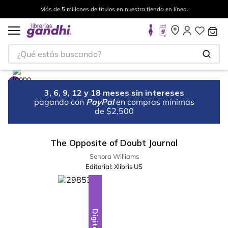
Más de 5 millones de títulos en nuestra tienda en línea.
¿Qué estás buscando?
3, 6, 9, 12 y 18 meses sin intereses
pagando con
PayPal
en compras mínimas
de $2,500
The Opposite of Doubt Journal
Senora Williams
Editorial:
Xlibris US
Digital