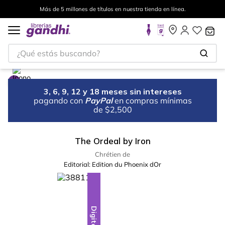
Más de 5 millones de títulos en nuestra tienda en línea.
¿Qué estás buscando?
3, 6, 9, 12 y 18 meses sin intereses
pagando con
PayPal
en compras mínimas
de $2,500
The Ordeal by Iron
Chrétien de
Editorial:
Edition du Phoenix dOr
Digital