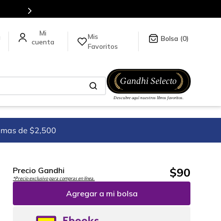
Más de 5 millones de títulos en nuestra tienda en línea.
Mis
a
0
Favoritos
imas de $2,500
$
90
Precio Gandhi
*Precio exclusivo para compras en línea.
Agregar a mi bolsa