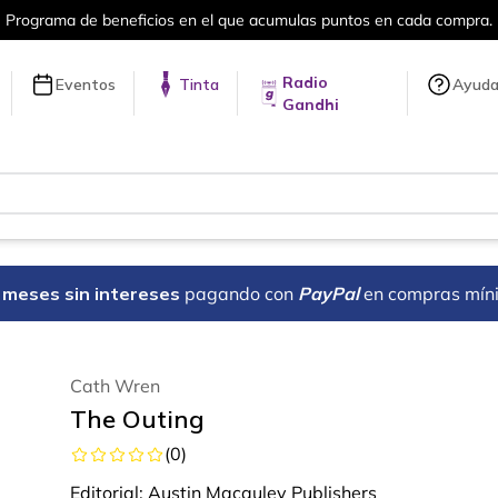
cios en el que acumulas puntos en cada compra.
Radio
Eventos
Tinta
Ayud
Gandhi
18 meses sin intereses
pagando con
PayPal
en compras mín
Cath Wren
The Outing
(
0
)
Editorial:
Austin Macauley Publishers