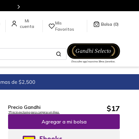
Mis
a
0
Favoritos
imas de $2,500
$
17
Precio Gandhi
*Precio exclusivo para compras en línea.
Agregar a mi bolsa