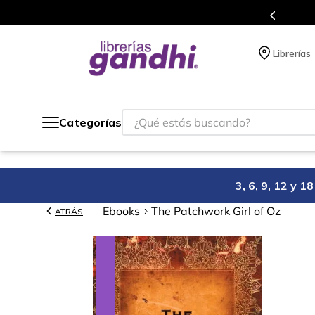
s en el que acumulas puntos en cada compra.
Librerías
¿Qué estás buscando?
Categorías
3, 6, 9, 12 y 
Ebooks
The Patchwork Girl of Oz
ATRÁS