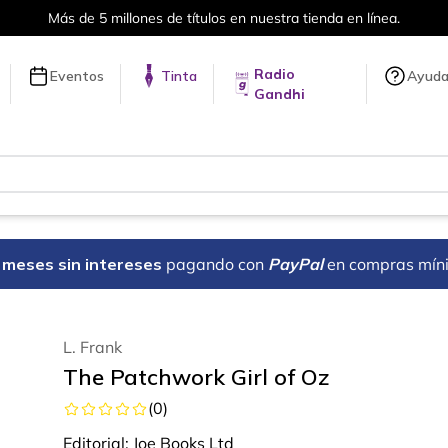
Más de 5 millones de títulos en nuestra tienda en línea.
Radio
Eventos
Tinta
Ayud
Gandhi
18 meses sin intereses
pagando con
PayPal
en compras mín
L. Frank
The Patchwork Girl of Oz
(
0
)
Editorial:
Joe Books Ltd