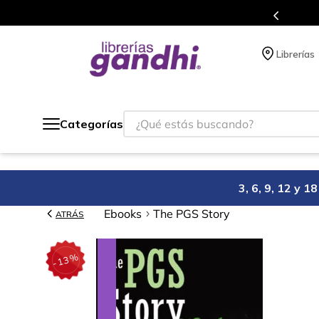
s puntos en cada compra.
Más de 5 mill
Librerías
¿Qué estás buscando?
Categorías
3, 6, 9, 12 y 
Ebooks
The PGS Story
ATRÁS
%
13
-