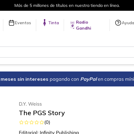
ones de títulos en nuestra tienda en línea.
Radio
Eventos
Tinta
Ayud
Gandhi
18 meses sin intereses
pagando con
PayPal
en compras mín
D.Y. Weiss
The PGS Story
(
0
)
Editorial:
Infinity Publishing