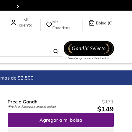
Envíos a todo el mundo, para más información da click
aquí
.
Mis
a
0
Favoritos
imas de $2,500
Precio Gandhi
$
171
$
149
*Precio exclusivo para compras en línea.
Agregar a mi bolsa