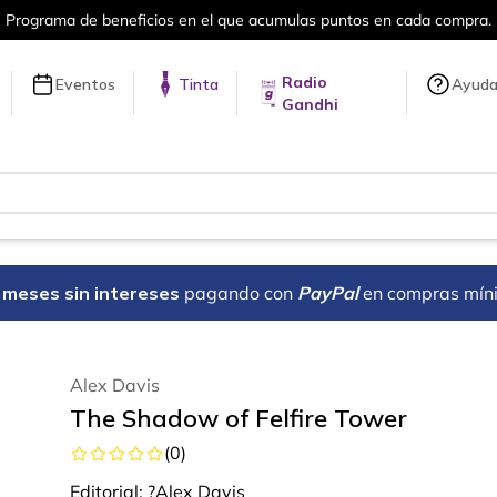
ama de beneficios en el que acumulas puntos en cada compra.
Radio
Eventos
Tinta
Ayud
Gandhi
18 meses sin intereses
pagando con
PayPal
en compras mín
Alex Davis
The Shadow of Felfire Tower
(
0
)
Editorial:
?Alex Davis