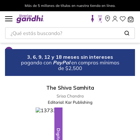
Más de 5 millones de títulos en nuestra tienda en línea.
¿Qué estás buscando?
3, 6, 9, 12 y 18 meses sin intereses
pagando con
PayPal
en compras mínimas
de $2,500
The Shiva Samhita
Srisa Chandra
Editorial:
Kar Publishing
Digital