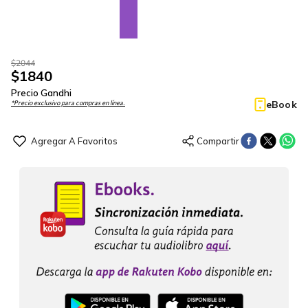
$
2044
$
1840
Precio Gandhi
eBook
*Precio exclusivo para compras en línea.