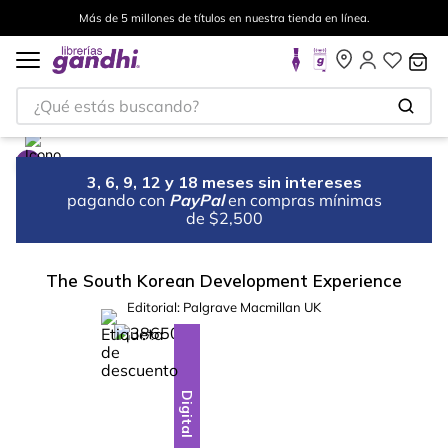
Más de 5 millones de títulos en nuestra tienda en línea.
¿Qué estás buscando?
3, 6, 9, 12 y 18 meses sin intereses
pagando con
PayPal
en compras mínimas
de $2,500
The South Korean Development Experience
Editorial:
Palgrave Macmillan UK
%
10
-
Digital