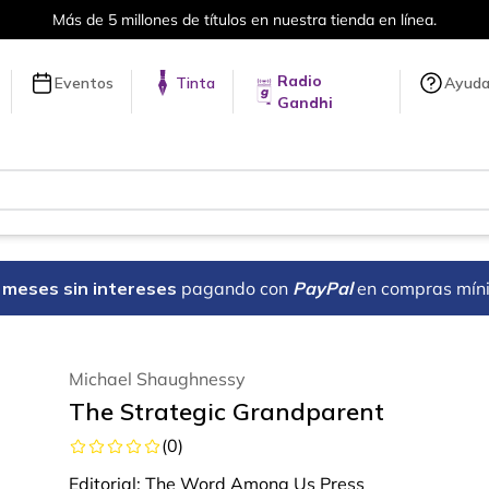
Más de 5 millones de títulos en nuestra tienda en línea.
Radio
Eventos
Tinta
Ayud
Gandhi
18 meses sin intereses
pagando con
PayPal
en compras mín
Michael Shaughnessy
The Strategic Grandparent
(
0
)
Editorial:
The Word Among Us Press