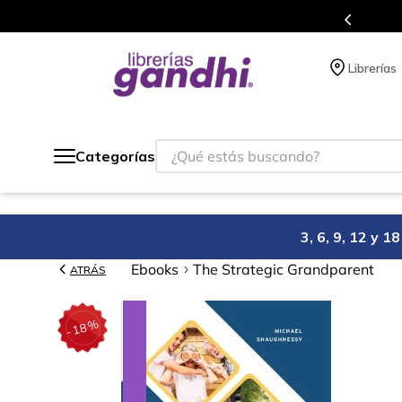
s en el que acumulas puntos en cada compra.
Librerías
¿Qué estás buscando?
Categorías
3, 6, 9, 12 y 
Ebooks
The Strategic Grandparent
ATRÁS
%
18
-