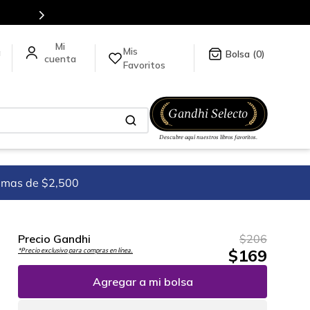
Mis
a
0
Favoritos
imas de $2,500
Precio Gandhi
$
206
$
169
*Precio exclusivo para compras en línea.
Agregar a mi bolsa