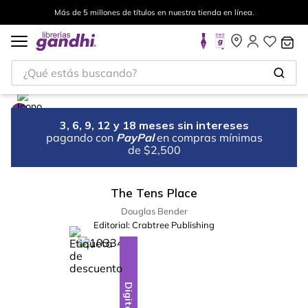
Más de 5 millones de títulos en nuestra tienda en línea.
¿Qué estás buscando?
3, 6, 9, 12 y 18 meses sin intereses
pagando con
PayPal
en compras mínimas
de $2,500
The Tens Place
Douglas Bender
Editorial:
Crabtree Publishing
%
28
-
Digital