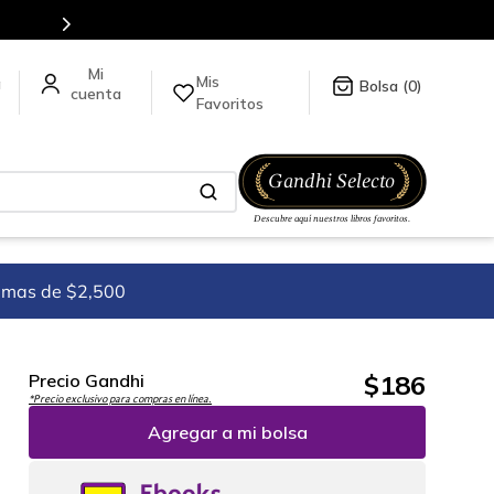
Mis
a
0
Favoritos
imas de $2,500
$
186
Precio Gandhi
*Precio exclusivo para compras en línea.
Agregar a mi bolsa