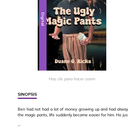
Digital
Haz clic para hacer zoom
SINOPSIS
Ben had not had a lot of money growing up and had alway
the magic pants, life suddenly became easier for him. He jus
...