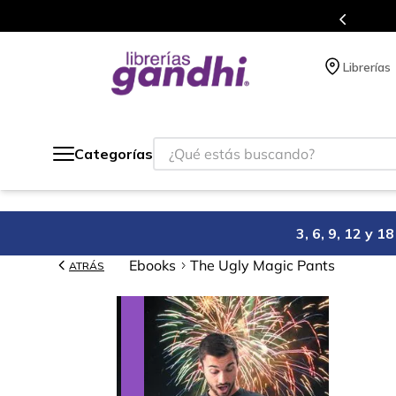
s en el que acumulas puntos en cada compra.
Librerías
¿Qué estás buscando?
Categorías
3, 6, 9, 12 y 
Ebooks
The Ugly Magic Pants
ATRÁS