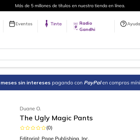
Más de 5 millones de títulos en nuestra tienda en línea.
Radio
Eventos
Tinta
Ayud
Gandhi
18 meses sin intereses
pagando con
PayPal
en compras mín
Duane O.
The Ugly Magic Pants
(
0
)
Editorial:
Page Publishing, Inc.