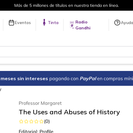
Más de 5 millones de títulos en nuestra tienda en línea.
Radio
Eventos
Tinta
Ayud
Gandhi
18 meses sin intereses
pagando con
PayPal
en compras mín
y
Professor Margaret
The Uses and Abuses of History
(
0
)
Editorial:
Profile