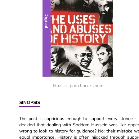
Digital
Haz clic para hacer zoom
SINOPSIS
The past is capricious enough to support every stance -
decided that dealing with Saddam Hussein was like appeas
wrong to look to history for guidance? No; their mistake w
equal importance. History is often hijacked through suppr