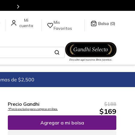
Mis
a
0
Favoritos
imas de $2,500
Precio Gandhi
$
188
$
169
*Precio exclusivo para compras en línea.
Agregar a mi bolsa