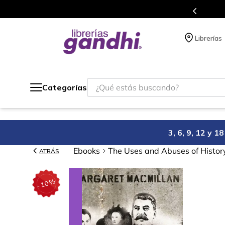
s en el que acumulas puntos en cada compra.
Librerías
¿Qué estás buscando?
Categorías
3, 6, 9, 12 y 
Ebooks
The Uses and Abuses of Histor
ATRÁS
%
10
-