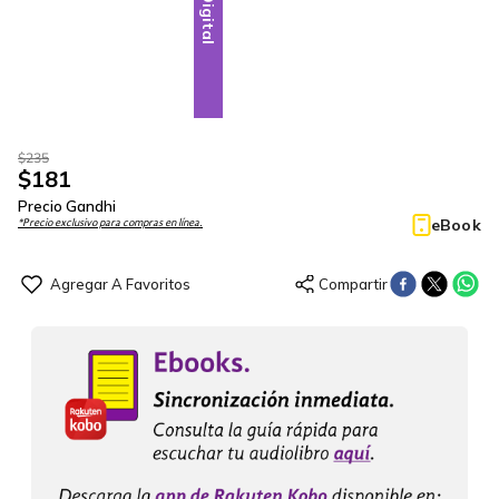
Digital
$
235
$
181
Precio Gandhi
eBook
*Precio exclusivo para compras en línea.