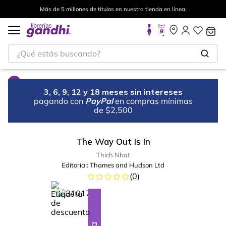
Más de 5 millones de títulos en nuestra tienda en línea.
¿Qué estás buscando?
3, 6, 9, 12 y 18 meses sin intereses
pagando con
PayPal
en compras mínimas
de $2,500
The Way Out Is In
Thich Nhat
Editorial:
Thames and Hudson Ltd
(
0
)
%
23
-