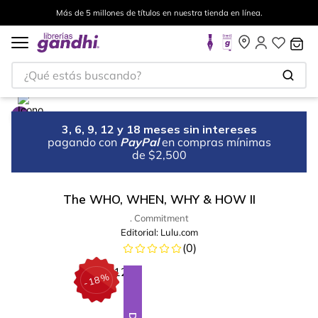
Más de 5 millones de títulos en nuestra tienda en línea.
¿Qué estás buscando?
3, 6, 9, 12 y 18 meses sin intereses
pagando con
PayPal
en compras mínimas
de $2,500
The WHO, WHEN, WHY & HOW II
. Commitment
Editorial:
Lulu.com
(
0
)
%
18
-