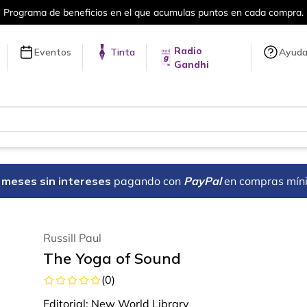
Programa de beneficios en el que acumulas puntos en cada compra.
Radio
Eventos
Tinta
Ayud
Gandhi
18 meses sin intereses
pagando con
PayPal
en compras mín
Russill Paul
The Yoga of Sound
(
0
)
Editorial:
New World Library