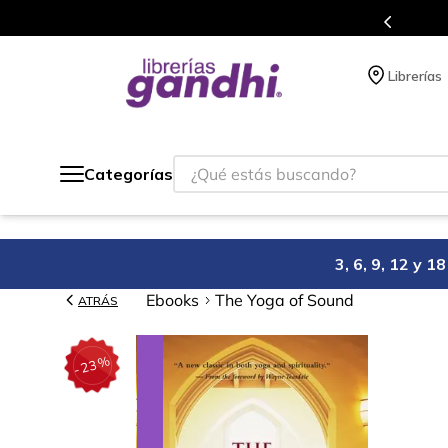
gratis siempre a todo México.
Librerías
¿Qué estás buscando?
Categorías
3, 6, 9, 12 y 
Ebooks
The Yoga of Sound
ATRÁS
%
23
-