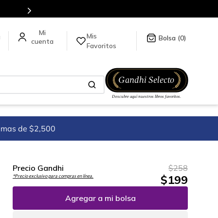
Mis
a
0
Favoritos
imas de $2,500
Precio Gandhi
$
258
$
199
*Precio exclusivo para compras en línea.
Agregar a mi bolsa