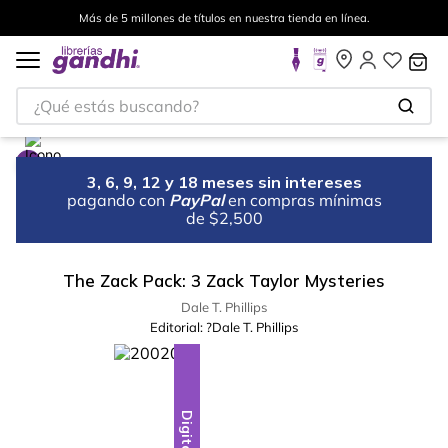
Más de 5 millones de títulos en nuestra tienda en línea.
¿Qué estás buscando?
3, 6, 9, 12 y 18 meses sin intereses
pagando con
PayPal
en compras mínimas
de $2,500
The Zack Pack: 3 Zack Taylor Mysteries
Dale T. Phillips
Editorial:
?Dale T. Phillips
Digital