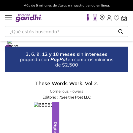
Más de 5 millones de títulos en nuestra tienda en línea.
¿Qué estás buscando?
3, 6, 9, 12 y 18 meses sin intereses
pagando con
PayPal
en compras mínimas
de $2,500
These Words Work. Vol 2.
Cornelious Flowers
Editorial:
?See the Poet LLC
Digital