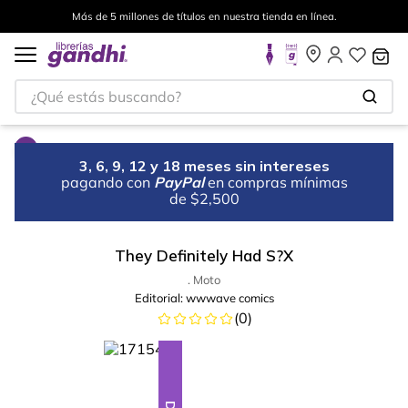
Más de 5 millones de títulos en nuestra tienda en línea.
¿Qué estás buscando?
3, 6, 9, 12 y 18 meses sin intereses
pagando con
PayPal
en compras mínimas
de $2,500
They Definitely Had S?X
. Moto
Editorial:
wwwave comics
(
0
)