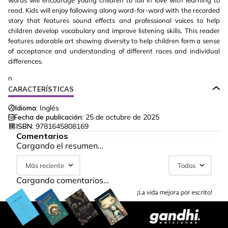
words will encourage young children to fall in love with learning to
read. Kids will enjoy following along word-for-word with the recorded
story that features sound effects and professional voices to help
children develop vocabulary and improve listening skills. This reader
features adorable art showing diversity to help children form a sense
of acceptance and understanding of different races and individual
differences.
n
CARACTERÍSTICAS
Idioma:
Inglés
Fecha de publicación:
25 de octubre de 2025
ISBN:
9781645808169
Comentarios
Cargando el resumen…
Más reciente
Todos
Cargando comentarios…