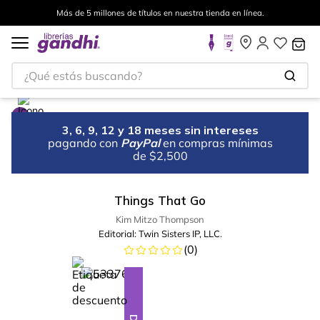
Más de 5 millones de títulos en nuestra tienda en línea.
¿Qué estás buscando?
3, 6, 9, 12 y 18 meses sin intereses
pagando con
PayPal
en compras mínimas
de $2,500
Things That Go
Kim Mitzo Thompson
Editorial:
Twin Sisters IP, LLC.
(
0
)
%
10
-