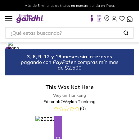
Más de 5 millones de títulos en nuestra tienda en línea.
¿Qué estás buscando?
3, 6, 9, 12 y 18 meses sin intereses
pagando con
PayPal
en compras mínimas
de $2,500
This Was Not Here
Weylan Tiankong
Editorial:
?Weylan Tiankong
(
0
)