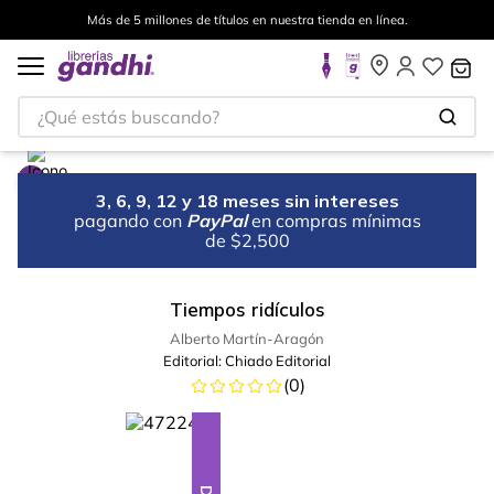
Más de 5 millones de títulos en nuestra tienda en línea.
¿Qué estás buscando?
3, 6, 9, 12 y 18 meses sin intereses
pagando con
PayPal
en compras mínimas
de $2,500
Tiempos ridículos
Alberto Martín-Aragón
Editorial:
Chiado Editorial
(
0
)