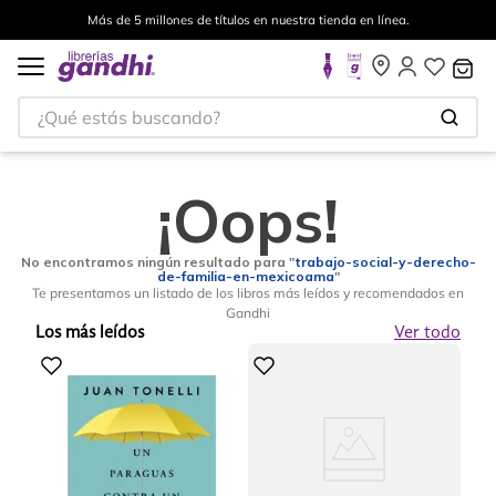
Más de 5 millones de títulos en nuestra tienda en línea.
¿Qué estás buscando?
¡Oops!
No encontramos ningún resultado para "
trabajo-social-y-derecho-
de-familia-en-mexicoama
"
Te presentamos un listado de los libros más leídos y recomendados en
Gandhi
Los más leídos
Ver todo