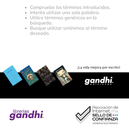
Compruebe los términos introducidos.
Intenta utilizar una sola palabra.
Utilice términos genéricos en la
búsqueda.
Busque utilizar sinónimos al término
deseado.