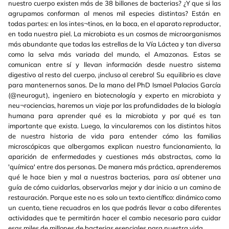
nuestro cuerpo existen más de 38 billones de bacterias? ¿Y que si las
agrupamos conforman al menos mil especies distintas? Están en
todas partes: en los intes¬tinos, en la boca, en el aparato reproductor,
en toda nuestra piel. La microbiota es un cosmos de microorganismos
más abundante que todas las estrellas de la Vía Láctea y tan diversa
como la selva más variada del mundo, el Amazonas. Estas se
comunican entre sí y llevan información desde nuestro sistema
digestivo al resto del cuerpo, ¡incluso al cerebro! Su equilibrio es clave
para mantenernos sanos. De la mano del PhD Ismael Palacios García
(@neurogut), ingeniero en biotecnología y experto en microbiota y
neu¬rociencias, haremos un viaje por las profundidades de la biología
humana para aprender qué es la microbiota y por qué es tan
importante que exista. Luego, la vincularemos con los distintos hitos
de nuestra historia de vida para entender cómo las familias
microscópicas que albergamos explican nuestro funcionamiento, la
aparición de enfermedades y cuestiones más abstractas, como la
'química' entre dos personas. De manera más práctica, aprenderemos
qué le hace bien y mal a nuestras bacterias, para así obtener una
guía de cómo cuidarlas, observarlas mejor y dar inicio a un camino de
restauración. Porque este no es solo un texto científico: dinámico como
un cuento, tiene recuadros en los que podrás llevar a cabo diferentes
actividades que te permitirán hacer el cambio necesario para cuidar
esas miles de millones de bacterias esenciales para nuestra vida.