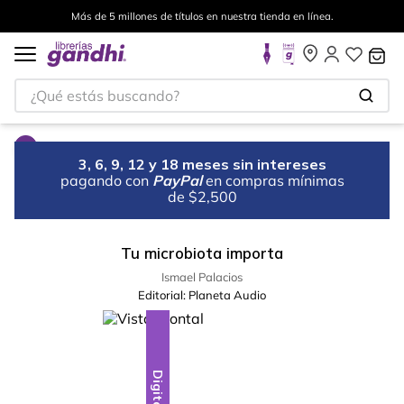
Más de 5 millones de títulos en nuestra tienda en línea.
¿Qué estás buscando?
3, 6, 9, 12 y 18 meses sin intereses
pagando con
PayPal
en compras mínimas
de $2,500
Tu microbiota importa
Ismael Palacios
Editorial:
Planeta Audio
Digital