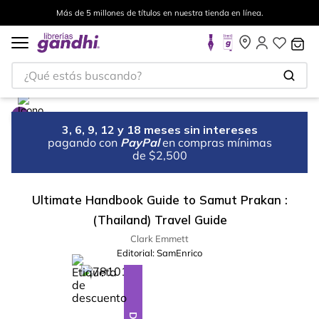
Más de 5 millones de títulos en nuestra tienda en línea.
¿Qué estás buscando?
3, 6, 9, 12 y 18 meses sin intereses
pagando con
PayPal
en compras mínimas
de $2,500
Ultimate Handbook Guide to Samut Prakan :
(Thailand) Travel Guide
Clark Emmett
Editorial:
SamEnrico
%
28
-