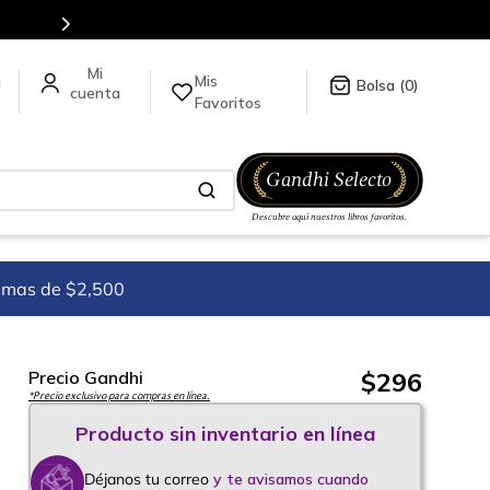
Mis
a
0
Favoritos
imas de $2,500
$
296
Precio Gandhi
*Precio exclusivo para compras en línea.
Déjanos tu correo
y te avisamos cuando