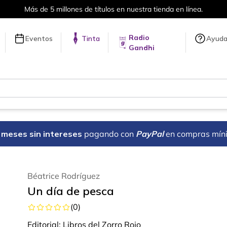
Más de 5 millones de títulos en nuestra tienda en línea.
Radio
Eventos
Tinta
Ayud
Gandhi
18 meses sin intereses
pagando con
PayPal
en compras mín
Béatrice Rodríguez
Un día de pesca
(
0
)
Editorial:
Libros del Zorro Rojo