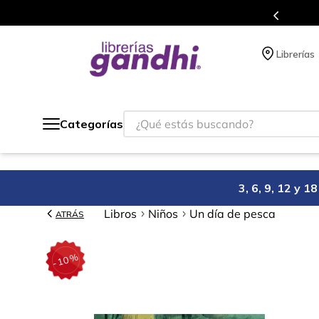
s en el que acumulas puntos en cada compra.
Librerías
¿Qué estás buscando?
Categorías
3, 6, 9, 12 y 
Libros
Niños
Un día de pesca
ATRÁS
%
10
-