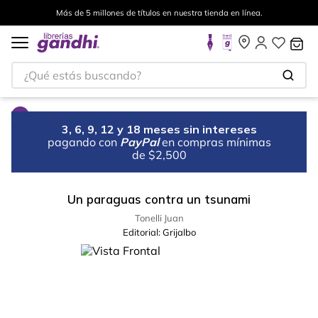
Más de 5 millones de títulos en nuestra tienda en línea.
¿Qué estás buscando?
3, 6, 9, 12 y 18 meses sin intereses
pagando con
PayPal
en compras mínimas
de $2,500
Un paraguas contra un tsunami
Tonelli Juan
Editorial:
Grijalbo