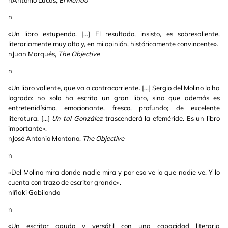
nAntonio Lucas,
El Mundo
n
«Un libro estupendo. [...] El resultado, insisto, es sobresaliente,
literariamente muy alto y, en mi opinión, históricamente convincente».
nJuan Marqués,
The Objective
n
«Un libro valiente, que va a contracorriente. [...] Sergio del Molino lo ha
logrado: no solo ha escrito un gran libro, sino que además es
entretenidísimo, emocionante, fresco, profundo; de excelente
literatura. [...]
Un tal González
trascenderá la efeméride. Es un libro
importante».
nJosé Antonio Montano,
The Objective
n
«Del Molino mira donde nadie mira y por eso ve lo que nadie ve. Y lo
cuenta con trazo de escritor grande».
nIñaki Gabilondo
n
«Un escritor agudo y versátil con una capacidad literaria