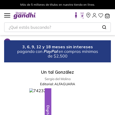
Más de 5 millones de títulos en nuestra tienda en línea.
¿Qué estás buscando?
3, 6, 9, 12 y 18 meses sin intereses
pagando con
PayPal
en compras mínimas
de $2,500
Un tal González
Sergio del Molino
Editorial:
ALFAGUARA
Digital