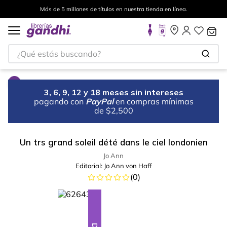
Más de 5 millones de títulos en nuestra tienda en línea.
¿Qué estás buscando?
3, 6, 9, 12 y 18 meses sin intereses
pagando con
PayPal
en compras mínimas
de $2,500
Un trs grand soleil dété dans le ciel londonien
Jo Ann
Editorial:
Jo Ann von Haff
(
0
)