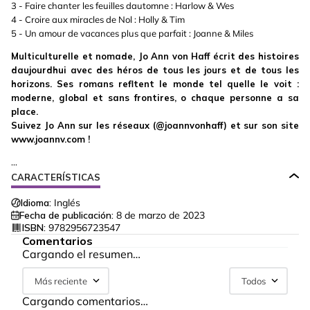
3 - Faire chanter les feuilles dautomne : Harlow & Wes
4 - Croire aux miracles de Nol : Holly & Tim
5 - Un amour de vacances plus que parfait : Joanne & Miles
Multiculturelle et nomade, Jo Ann von Haff écrit des histoires
daujourdhui avec des héros de tous les jours et de tous les
horizons. Ses romans refltent le monde tel quelle le voit :
moderne, global et sans frontires, o chaque personne a sa
place.
Suivez Jo Ann sur les réseaux (@joannvonhaff) et sur son site
www.joannv.com !
...
CARACTERÍSTICAS
Idioma:
Inglés
Fecha de publicación:
8 de marzo de 2023
ISBN:
9782956723547
Comentarios
Cargando el resumen…
Más reciente
Todos
Cargando comentarios…