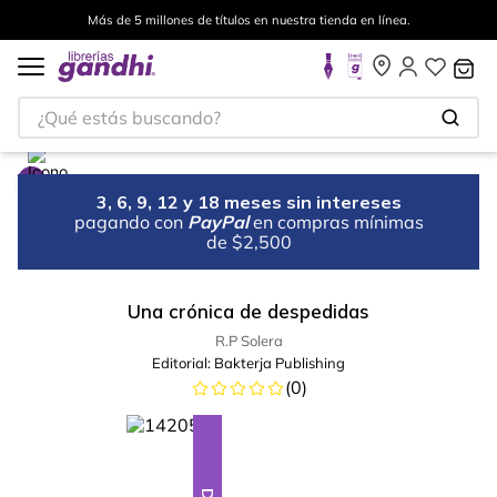
Más de 5 millones de títulos en nuestra tienda en línea.
¿Qué estás buscando?
3, 6, 9, 12 y 18 meses sin intereses
pagando con
PayPal
en compras mínimas
de $2,500
Una crónica de despedidas
R.P Solera
Editorial:
Bakterja Publishing
(
0
)