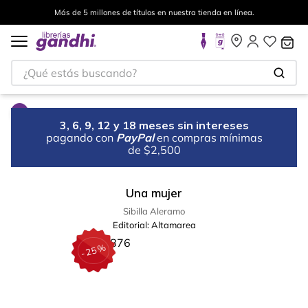
Más de 5 millones de títulos en nuestra tienda en línea.
¿Qué estás buscando?
3, 6, 9, 12 y 18 meses sin intereses
pagando con
PayPal
en compras mínimas
de $2,500
Una mujer
Sibilla Aleramo
Editorial:
Altamarea
%
25
-